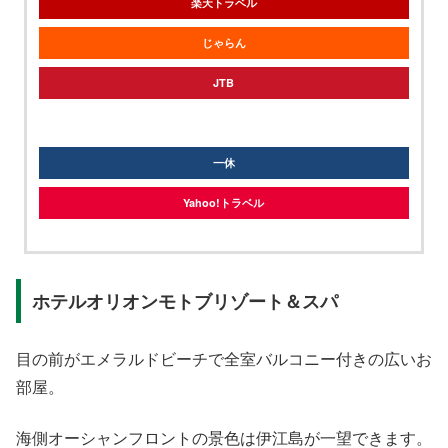
楽天トラベル
じゃらん
JTB
knt
一休
Yahoo!トラベル
ホテルオリオンモトブリゾート＆スパ
目の前がエメラルドビーチで全室バルコニー付きの広いお
部屋。
海側オーシャンフロントの景色は伊江島が一望できます。