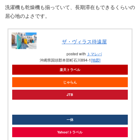
洗濯機も乾燥機も揃っていて、長期滞在もできるくらいの
居心地のよさです。
ザ・ヴィラス待遠屋
posted with
トマレバ
沖縄県国頭郡本部町石川894-1
[地図]
楽天トラベル
じゃらん
JTB
knt
一休
Yahoo!トラベル