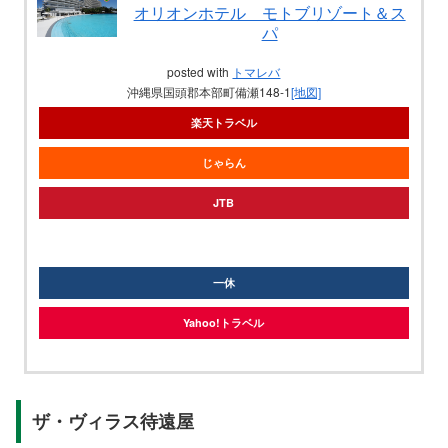
オリオンホテル モトブリゾート＆ス
パ
posted with
トマレバ
沖縄県国頭郡本部町備瀬148-1
[地図]
楽天トラベル
じゃらん
JTB
knt
一休
Yahoo!トラベル
ザ・ヴィラス待遠屋