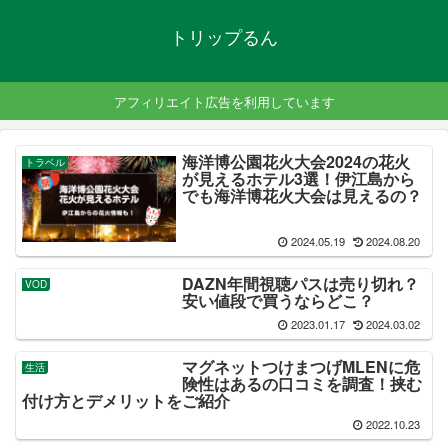
トリップるん
アフィリエイト広告を利用しています
海洋博公園花火大会2024の花火
トラベル
が見えるホテル3選！伊江島から
でも海洋博花火大会は見えるの？
2024.05.19
2024.08.20
DAZN年間視聴パスは売り切れ？
VOD
安い値段で買うならどこ？
2023.01.17
2024.03.02
マグネットつけまつげMLENに危
生活
険性はあるの口コミを調査！挟む
付け方とデメリットをご紹介
2022.10.23