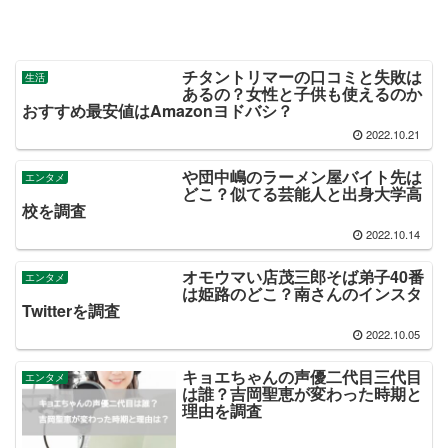
チタントリマーの口コミと失敗は
生活
あるの？女性と子供も使えるのか
おすすめ最安値はAmazonヨドバシ？
2022.10.21
や団中嶋のラーメン屋バイト先は
エンタメ
どこ？似てる芸能人と出身大学高
校を調査
2022.10.14
オモウマい店茂三郎そば弟子40番
エンタメ
は姫路のどこ？南さんのインスタ
Twitterを調査
2022.10.05
キョエちゃんの声優二代目三代目
エンタメ
は誰？吉岡聖恵が変わった時期と
理由を調査